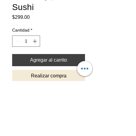
Sushi
Precio
$299.00
Cantidad
*
Agregar al carrito
Realizar compra
Tiempo de entrega: 3-4 dias
Pintado a mano con detalles en hoja
de oro y capa protectora
Top