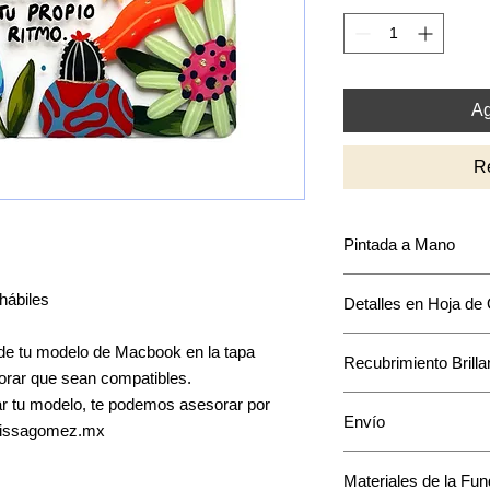
Ag
R
Pintada a Mano
Puede que encuentre
hábiles
Detalles en Hoja de
intensidad y acomodo
mantendrá en base a
La mayoría de los di
e tu modelo de Macbook en la tapa
Recubrimiento Brilla
acentos en hoja de o
oborar que sean compatibles.
único a tu funda.
Cuenta con una capa 
car tu modelo, te podemos asesorar por
Envío
pintura.
elissagomez.mx
El envío toma de 1 a
Materiales de la Fu
*Te confirmaremos u