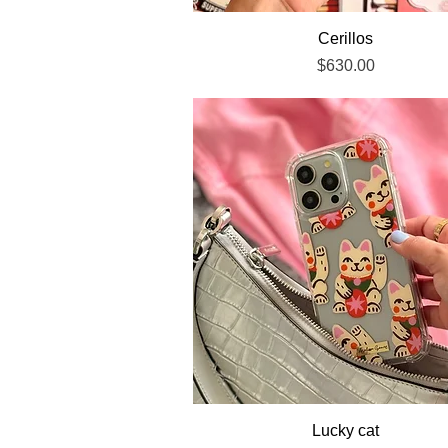
Vista rápida
Cerillos
Precio
$630.00
Vista rápida
Lucky cat