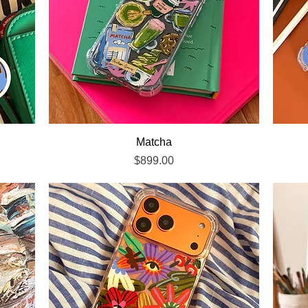
Vista rápida
Matcha
Precio
$899.00