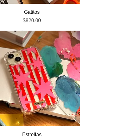
Vista rápida
Gatitos
Precio
$820.00
Vista rápida
Estrellas