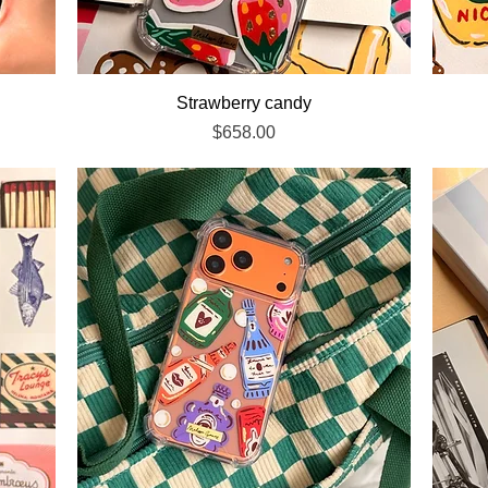
Vista rápida
Strawberry candy
Precio
$658.00