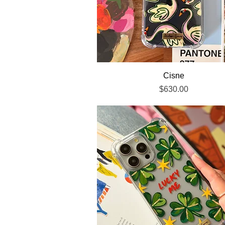
Vista rápida
Cisne
Precio
$630.00