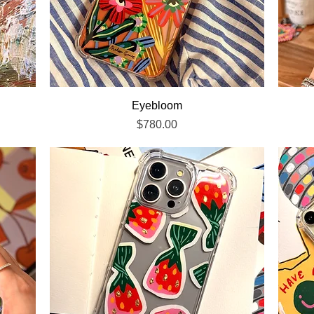
Vista rápida
Eyebloom
Precio
$780.00