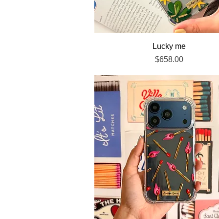
Vista rápida
Lucky me
Precio
$658.00