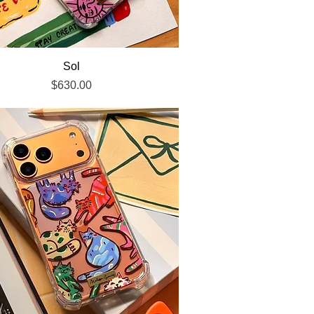
Vista rápida
Sol
Precio
$630.00