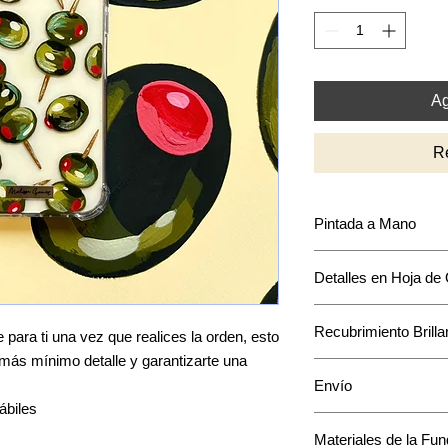
Ag
R
Pintada a Mano
Puede que encuentre
Detalles en Hoja de
intensidad y acomodo
mantendrá en base a
La mayoría de los di
Recubrimiento Brilla
acentos en hoja de o
para ti una vez que realices la orden, esto
único a tu funda.
l más mínimo detalle y garantizarte una
Cuenta con una capa 
Envío
pintura.
ábiles
El envío toma de 1 a
Materiales de la Fu
*Te confirmaremos u