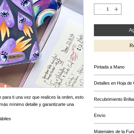
Ag
R
Pintada a Mano
Puede que encuentre
Detalles en Hoja de
intensidad y acomodo
mantendrá en base a
La mayoría de los di
para ti una vez que realices la orden, esto
Recubrimiento Brilla
acentos en hoja de o
l más mínimo detalle y garantizarte una
único a tu funda.
Cuenta con una capa 
Envío
pintura.
ábiles
Una vez que ordenes 
Materiales de la Fu
pintará especialmente