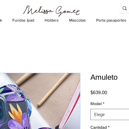
k
Fundas Ipad
Holders
Mascotas
Porta pasaportes
Amuleto
Precio
$639.00
Model
*
Elegir
Cantidad
*