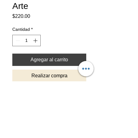
Arte
Precio
$220.00
Cantidad
*
Agregar al carrito
Realizar compra
Tiempo de entrega: 3-4 dias
Pintado a mano con detalles en hoja
de oro y capa protectora
Top