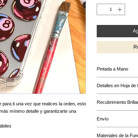
Ag
R
Pintada a Mano
Puede que encuentre
Detalles en Hoja de
intensidad y acomodo
mantendrá en base a
La mayoría de los di
Recubrimiento Brilla
acentos en hoja de o
para ti una vez que realices la orden, esto
único a tu funda.
l más mínimo detalle y garantizarte una
Cuenta con una capa 
Envío
pintura.
ábiles
El envío toma de 1 a
Materiales de la Fu
*Te confirmaremos u