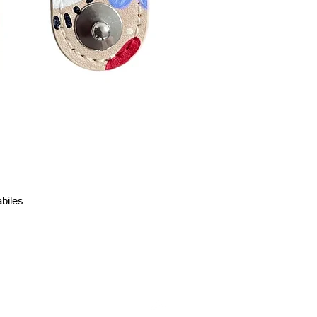
biles
Top