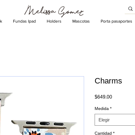
k
Fundas Ipad
Holders
Mascotas
Porta pasaportes
Charms
Precio
$649.00
Medida
*
Elegir
Cantidad
*