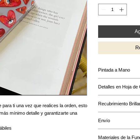
Ag
R
Pintada a Mano
Puede que encuentre
Detalles en Hoja de
intensidad y acomodo
mantendrá en base a
La mayoría de los di
Recubrimiento Brilla
acentos en hoja de o
para ti una vez que realices la orden, esto
único a tu funda.
l más mínimo detalle y garantizarte una
Cuenta con una capa 
Envío
pintura.
ábiles
Una vez que ordenes 
Materiales de la Fu
pintará especialmente