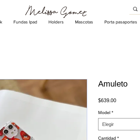
k
Fundas Ipad
Holders
Mascotas
Porta pasaportes
Amuleto
Precio
$639.00
Model
*
Elegir
Cantidad
*