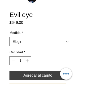
Evil eye
Precio
$649.00
Medida
*
Cantidad
*
Agregar al carrito
Realizar compra
Correa de piel pintado a mano