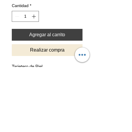
Cantidad
*
Agregar al carrito
Realizar compra
Tarjetero de Piel
- 6 ranuras para tarjetas
- Apartado para guardar Billetes
- Pintado por ambos lados
Top