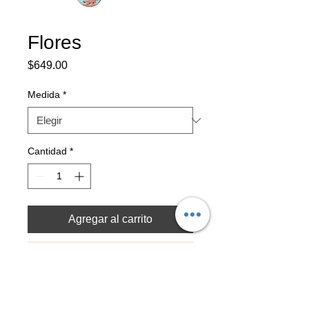
Flores
Precio
$649.00
Medida
*
Cantidad
*
Agregar al carrito
Realizar compra
Correa de piel pintado a mano