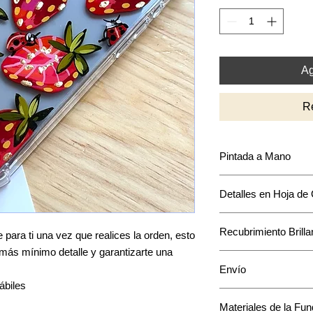
Ag
R
Pintada a Mano
Puede que encuentre
Detalles en Hoja de
intensidad y acomodo
mantendrá en base a
La mayoría de los di
Recubrimiento Brilla
acentos en hoja de o
para ti una vez que realices la orden, esto
único a tu funda.
l más mínimo detalle y garantizarte una
Cuenta con una capa 
Envío
pintura.
ábiles
El envío toma de 1 a
Materiales de la Fu
*Te confirmaremos u