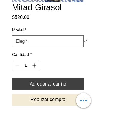
Mitad Girasol
Precio
$520.00
Model
*
Cantidad
*
Agregar al carrito
Realizar compra
Specifications
-Flexible TPU bumper
-Hard PC back