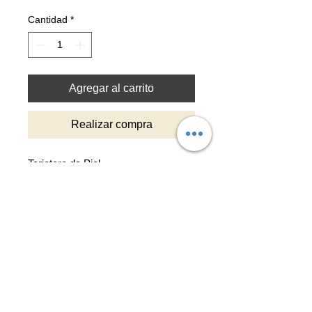
Cantidad
*
Agregar al carrito
Realizar compra
Tarjetero de Piel
- 6 ranuras para tarjetas
- Apartado para guardar Billetes
- Pintado por ambos lados
Top