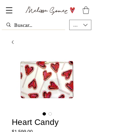
MXN ($)
Heart Candy
Precio
$1,599.00