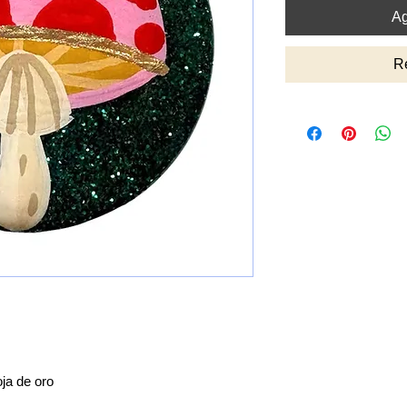
Ag
R
ja de oro