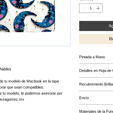
Ag
R
Pintada a Mano
Puede que encuentre
hábiles
Detalles en Hoja de
intensidad y acomodo
mantendrá en base a
La mayoría de los di
e tu modelo de Macbook en la tapa
Recubrimiento Brilla
acentos en hoja de o
oborar que sean compatibles.
único a tu funda.
car tu modelo, te podemos asesorar por
Cuenta con una capa 
Envío
pintura.
elissagomez.mx
El envío toma de 1 a
Materiales de la Fu
*Te confirmaremos u