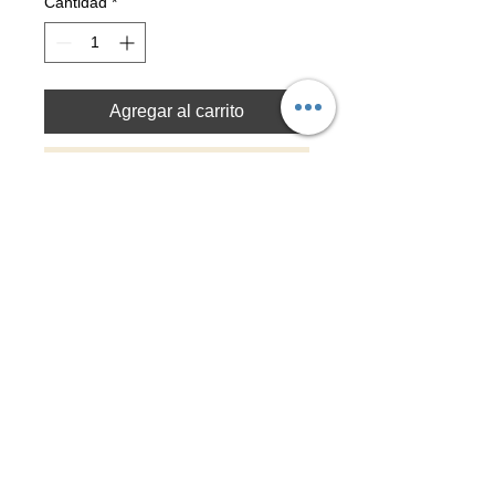
Cantidad
*
Agregar al carrito
Realizar compra
-Técnica original: Digital
-Piezas grabadas con laser
Material: Acero inoxidable 316L
-Tamaños
Chico: 25mmØ
Mediano: 30mmØ
Grande:35mmØ
Top