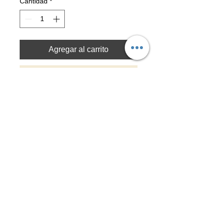
Cantidad
*
Agregar al carrito
Realizar compra
-Técnica original: Digital
-Piezas grabadas con laser
Material: Acero inoxidable 316L
-Tamaños
Chico: 30mm
Mediano: 40mm
Grande: 50mm
Top