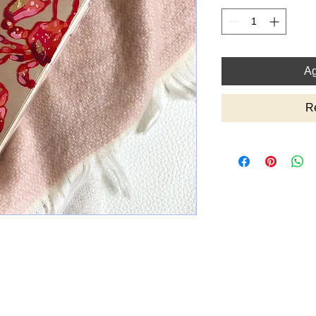
Ag
R
Top