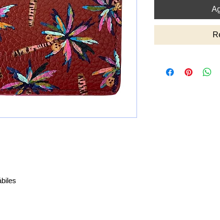
Ag
R
biles