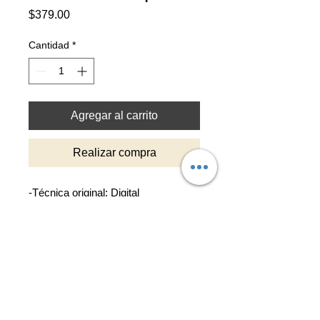
Precio
$379.00
Cantidad
*
Agregar al carrito
Realizar compra
-Técnica original: Digital
-Reproducción impresa en alta
resolución sobre cartulina texturada
de 210gr color blanco natural.
-Tamaño de reproducción 30x30