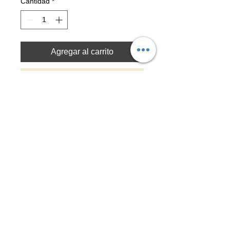
Cantidad
*
Agregar al carrito
Realizar compra
-Técnica original: Digital
-Piezas grabadas con laser
Material: Acero inoxidable 316L
-Tamaños
Chico: 25mmØ
Mediano: 30mmØ
Grande:35mmØ
Top