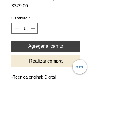
Precio
$379.00
Cantidad
*
Agregar al carrito
Realizar compra
-Técnica original: Digital
-Reproducción impresa en alta
resolución sobre cartulina texturada
de 210gr color blanco natural.
-Tamaño de reproducción 30x30