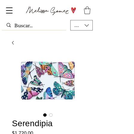
MXN ($)
Serendipia
Precio
$1,720.00