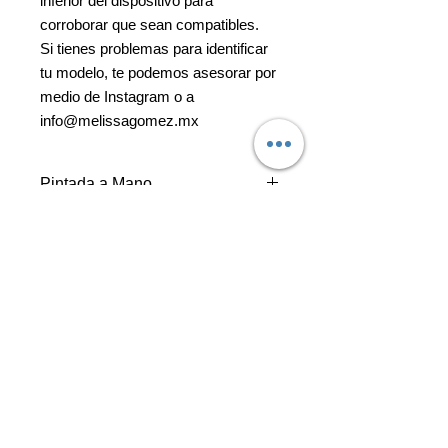
inferior del dispositivo para
corroborar que sean compatibles.
Si tienes problemas para identificar
tu modelo, te podemos asesorar por
medio de Instagram o a
info@melissagomez.mx
Pintada a Mano
Puede que encuentres pequeñas
Detalles en Hoja de Oro
variaciones como: intensidad y
acomodo de colores. La forma se
La mayoría de los diseños mostrados
mantendrá en base al diseño que se
Recubrimiento Brillante
aqui llevan acentos en hoja de oro
muestra aquí.
para realzar y darle un toque único a
Cuenta con una capa protectora para
tu funda.
Envío
conservar la pintura.
El envío toma de 1 a 2 días hábiles
Materiales de la Funda
en ser entregada.
*Te confirmaremos una vez que este
-Policarbonato (PC)