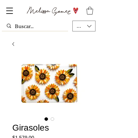
MXN ($)
Girasoles
Precio
$1,579.00