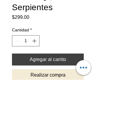
Serpientes
Precio
$299.00
Cantidad
*
Agregar al carrito
Realizar compra
Tiempo de entrega: 3-4 dias
Pintado a mano con detalles en hoja
de oro y capa protectora
Top