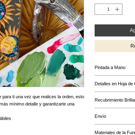
Ag
R
Pintada a Mano
Puede que encuentre
Detalles en Hoja de
intensidad y acomodo
mantendrá en base a
La mayoría de los di
para ti una vez que realices la orden, esto
Recubrimiento Brilla
acentos en hoja de o
l más mínimo detalle y garantizarte una
único a tu funda.
Cuenta con una capa 
Envío
pintura.
ábiles
Una vez que ordenes 
Materiales de la Fu
pintará especialmente