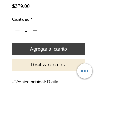
Precio
$379.00
Cantidad
*
Agregar al carrito
Realizar compra
-Técnica original: Digital
-Reproducción impresa en alta
resolución sobre cartulina texturada
de 210gr color blanco natural.
-Tamaño de reproducción 30x30