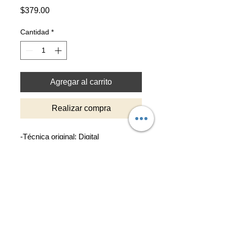
Precio
$379.00
Cantidad
*
Agregar al carrito
Realizar compra
-Técnica original: Digital
-Reproducción impresa en alta
resolución sobre cartulina texturada
de 210gr color blanco natural.
-Tamaño de reproducción 30x30