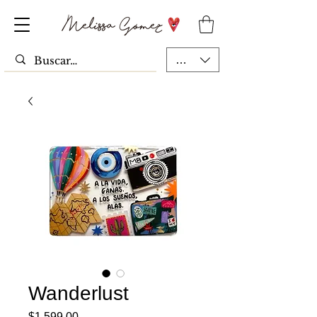
MXN ($)
Wanderlust
Precio
$1,599.00