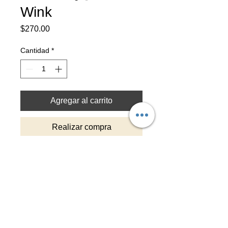
Wink
Precio
$270.00
Cantidad
*
Agregar al carrito
Realizar compra
Tiempo de entrega: 3-4 dias
Pintado a mano con detalles en hoja
de oro y capa protectora
Top